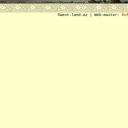
SON SÖZ ƏVƏZİ
©west-land.az | Web-master:
Ru