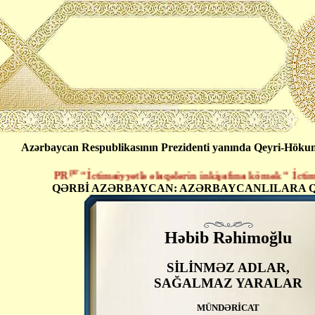
Azərbaycan Respublikasının Prezidenti yanında Qeyri-Hökumət
pr
PR
“İctimaiyyətlə əlaqələrin inkişafına kömək “ İctimai B
QƏRBİ AZƏRBAYCAN: AZƏRBAYCANLILARA Q
Həbib Rəhimoğlu
SİLİNMƏZ ADLAR,
SAĞALMAZ YARALAR
MÜNDƏRİCAT