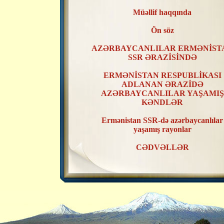
Müəllif haqqında
Ön söz
AZƏRBAYCANLILAR ERMƏNİST
SSR ƏRAZİSİNDƏ
ERMƏNİSTAN RESPUBLİKASI
ADLANAN ƏRAZİDƏ
AZƏRBAYCANLILAR YAŞAMIŞ
KƏNDLƏR
Ermənistan SSR-də azərbaycanlılar
yaşamış rayonlar
CƏDVƏLLƏR
XƏRİTƏLƏR
ERMƏNİSTAN SSR ƏRAZİSİND
AZƏRBAYCANLILAR YAŞAMIŞ
KƏNDLƏRİN RAYONLAR ÜZR
TƏSNİFATI