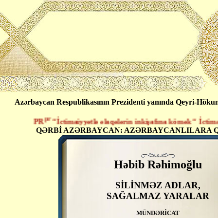
Azərbaycan Respublikasının Prezidenti yanında Qeyri-Hökumət
pr
PR
“İctimaiyyətlə əlaqələrin inkişafına kömək “ İctimai Bi
QƏRBİ AZƏRBAYCAN: AZƏRBAYCANLILARA Q
Həbib Rəhimoğlu
SİLİNMƏZ ADLAR,
SAĞALMAZ YARALAR
MÜNDƏRİCAT