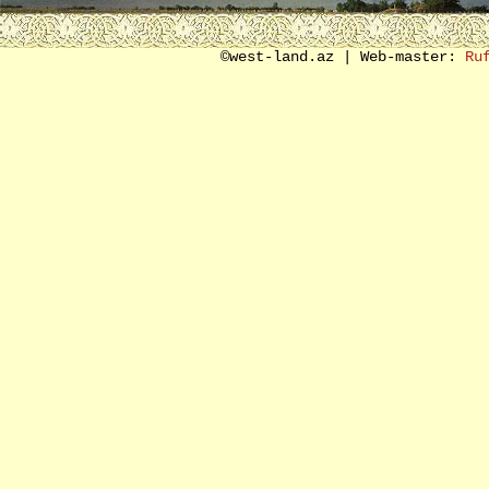
SON SÖZ ƏVƏZİ
©west-land.az | Web-master:
Ru