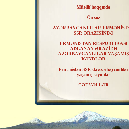
Müəllif haqqında
Ön söz
AZƏRBAYCANLILAR ERMƏNİST
SSR ƏRAZİSİNDƏ
ERMƏNİSTAN RESPUBLİKASI
ADLANAN ƏRAZİDƏ
AZƏRBAYCANLILAR YAŞAMIŞ
KƏNDLƏR
Ermənistan SSR-də azərbaycanlılar
yaşamış rayonlar
CƏDVƏLLƏR
XƏRİTƏLƏR
ERMƏNİSTAN SSR ƏRAZİSİND
AZƏRBAYCANLILAR YAŞAMIŞ
KƏNDLƏRİN RAYONLAR ÜZR
TƏSNİFATI