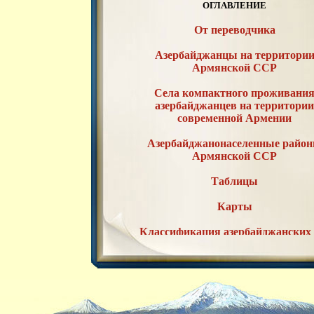
ОГЛАВЛЕНИЕ
От переводчика
Азербайджанцы на территори
Армянской ССР
Села компактного проживани
азербайджанцев на территори
современной Армении
Азербайджанонаселенные райо
Армянской ССР
Таблицы
Карты
Классификация азербайджанских 
по районам Армянской ССР
Список литературы