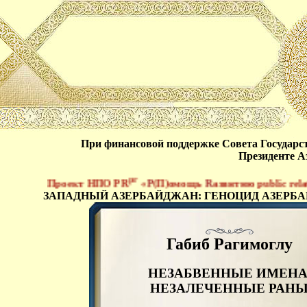
При финансовой поддержке Совета Государ
Президенте А
pr
Проект НПО PR
«
Р
(П)омощь
R
азвитию public relatio
ЗАПАДНЫЙ АЗЕРБАЙДЖАН: ГЕНОЦИД АЗЕРБ
Габиб Рагимоглу
НЕЗАБВЕННЫЕ ИМЕНА
НЕЗАЛЕЧЕННЫЕ РАН