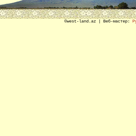
©west-land.az | Веб-мастер:
Р