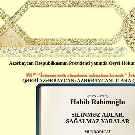
Azərbaycan Respublikasının Prezidenti yanında Qeyri-Hökumət
pr
PR
“İctimaiyyətlə əlaqələrin inkişafına kömək “ İctimai 
QƏRBİ AZƏRBAYCAN: AZƏRBAYCANLILARA Q
Həbib Rəhimoğlu
SİLİNMƏZ ADLAR,
SAĞALMAZ YARALAR
MÜNDƏRİCAT