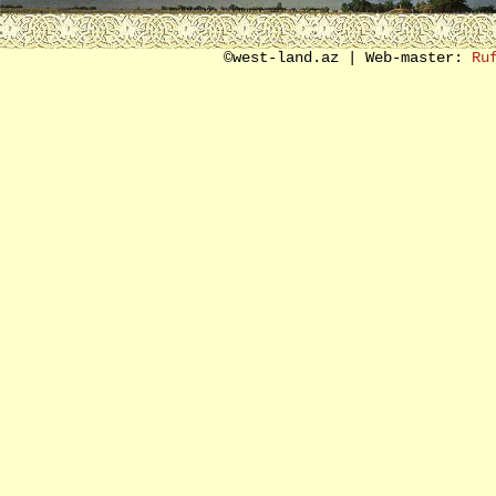
SON SÖZ ƏVƏZİ
©west-land.az | Web-master:
Ru