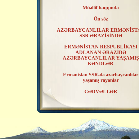
Müəllif haqqında
Ön söz
AZƏRBAYCANLILAR ERMƏNİST
SSR ƏRAZİSİNDƏ
ERMƏNİSTAN RESPUBLİKASI
ADLANAN ƏRAZİDƏ
AZƏRBAYCANLILAR YAŞAMIŞ
KƏNDLƏR
Ermənistan SSR-də azərbaycanlılar
yaşamış rayonlar
CƏDVƏLLƏR
XƏRİTƏLƏR
ERMƏNİSTAN SSR ƏRAZİSİND
AZƏRBAYCANLILAR YAŞAMIŞ
KƏNDLƏRİN RAYONLAR ÜZR
TƏSNİFATI