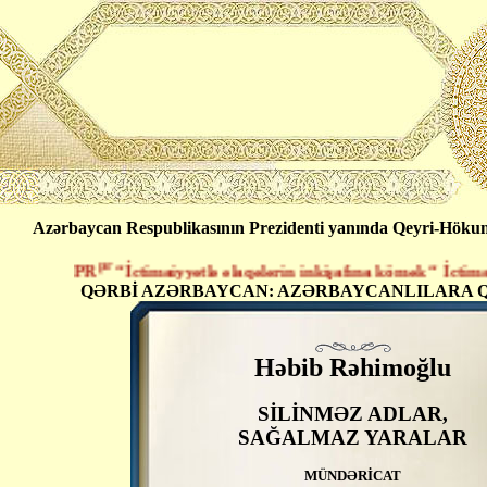
Azərbaycan Respublikasının Prezidenti yanında Qeyri-Hökumət
pr
PR
“İctimaiyyətlə əlaqələrin inkişafına kömək “ İctimai B
QƏRBİ AZƏRBAYCAN: AZƏRBAYCANLILARA Q
Həbib Rəhimoğlu
SİLİNMƏZ ADLAR,
SAĞALMAZ YARALAR
MÜNDƏRİCAT