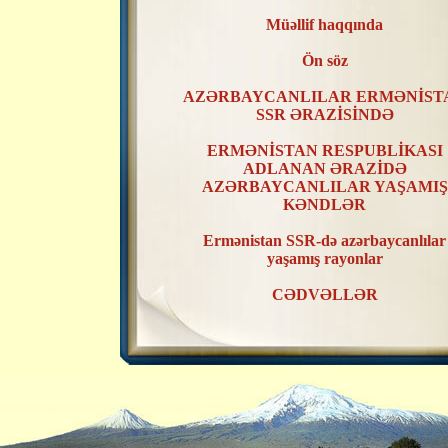
Müəllif haqqında
Ön söz
AZƏRBAYCANLILAR ERMƏNİST
SSR ƏRAZİSİNDƏ
ERMƏNİSTAN RESPUBLİKASI
ADLANAN ƏRAZİDƏ
AZƏRBAYCANLILAR YAŞAMIŞ
KƏNDLƏR
Ermənistan SSR-də azərbaycanlılar
yaşamış rayonlar
CƏDVƏLLƏR
XƏRİTƏLƏR
ERMƏNİSTAN SSR ƏRAZİSİND
AZƏRBAYCANLILAR YAŞAMIŞ
KƏNDLƏRİN RAYONLAR ÜZR
TƏSNİFATI