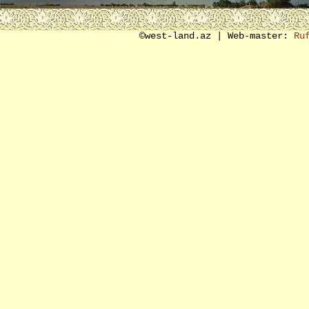
SON SÖZ ƏVƏZİ
©west-land.az | Web-master:
Ru